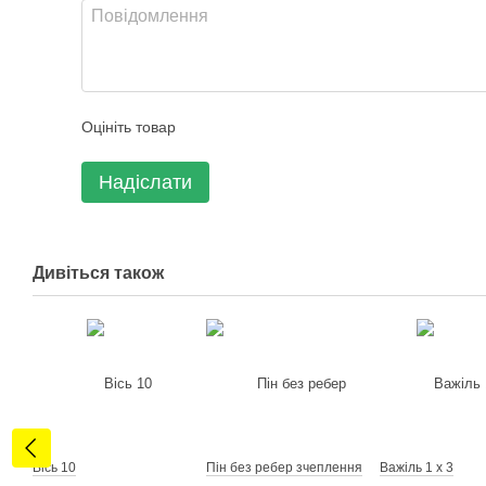
Оцініть товар
Надіслати
Дивіться також
Вісь 10
Пін без ребер зчеплення
Важіль 1 х 3