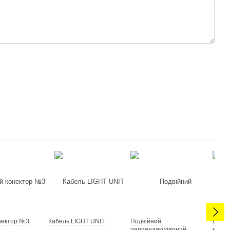
нектор №3
Кабель LIGHT UNIT
Подвійний
Батар
перпендикулярний
на 6 