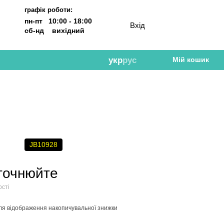
графік роботи:
пн-пт 10:00 - 18:00
Вхід
сб-нд вихідний
укр
рус
Мій кошик
JB10928
уточнюйте
ості
ля відображення накопичувальної знижки