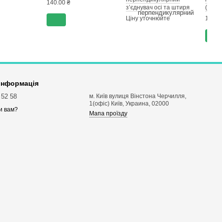
140.00 ₴
з’єднувач осі та штиря
(акум
Ціну уточнюйте
180.0
 інформація
 52 58
м. Київ вулиця Вінстона Черчилля,
1(офіс) Київ, Украина, 02000
и вам?
Мапа проїзду