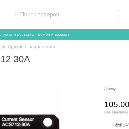
оплата и доставка
обмен и возврат
 для Ардуино, напряжения
712 30A
Артикул
105.00
Нет в наличии
Войти
дл
%