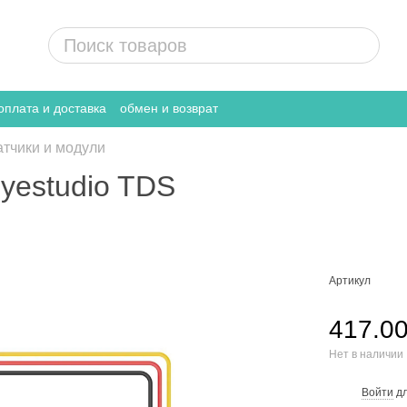
оплата и доставка
обмен и возврат
атчики и модули
eyestudio TDS
Артикул
417.00
Нет в наличии
Войти
дл
%