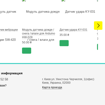
чик вибрации
Модуль датчика дождя /
Датчик удара KY-031
Модул
снега / влаги для Arduino
осве
35.00 ₴
HW-028
140.0
50.00 ₴
я информация
 52 58
г. Киев ул. Уинстона Черчилля, 1(офис)
Киев, Украина, 02000
 вам?
Карта проезда