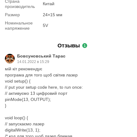
Страна
Китай
производитель
Размер
24×15 мм
Номинальное
5V
напряжение
Отзывы
1
Бовсуновський Тарас
14.01.2022 в 15:29
мій кіт рекомендує
програма для того щоб світив лазер
void setup() {
// put your setup code here, to run once:
// активуємо 13 цифровий порт
pinMode(13, OUTPUT);
}
void loop() {
// запускаємо лазер
digitalWrite(13, 1);
/* код для того щоб лазер блимав