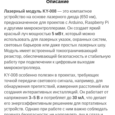
Описание
Лазерный модуль
KY-008
— это компактное
устройство на основе лазерного диода (650 нм),
предназначенное для проектов с Arduino, Raspberry Pi
и другими микроконтроллерами. Он создает яркий
красный луч мощностью
5 мВт
, который можно
использовать для лазерных указок, охранных систем,
световых барьеров или даже простых лазерных шоу.
Модуль имеет встроенный токоограничивающий
резистор, обеспечивающий безопасность и стабильную
работу при подключении к цифровым выходам
микроконтроллера.
KY-008 особенно полезен в проектах, требующих
точной передачи светового сигнала, например, для
обнаружения препятствий, измерения расстояний или
создания интерактивных инсталляций. Он работает от
напряжения
3–5 В
и потребляет до
30 мА
, что делает
его энергоэффективным решением для портативных
устройств. Однако при работе с ним важно соблюдать
правила безопасности: не направлять луч в глаза и