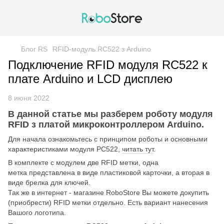
Блог RS
RFID-модуль RC522 з Arduino
Подключение RFID модуля RC522 к
плате Arduino и LCD дисплею
8 июня 2022
В данной статье мы разберем роботу модуля
RFID з платой микроконтроллером Arduino.
Для начала ознакомьтесь с принципом роботы и основными
характеристиками модуля РС522,
читать тут
.
В комплекте с модулем две RFID метки, одна
метка представлена в виде пластиковой карточки, а вторая в
виде брелка для ключей.
Так же в интернет - магазине RoboStore Вы можете докупить
(приобрести) RFID метки отдельно. Есть вариант нанесения
Вашого логотипа.