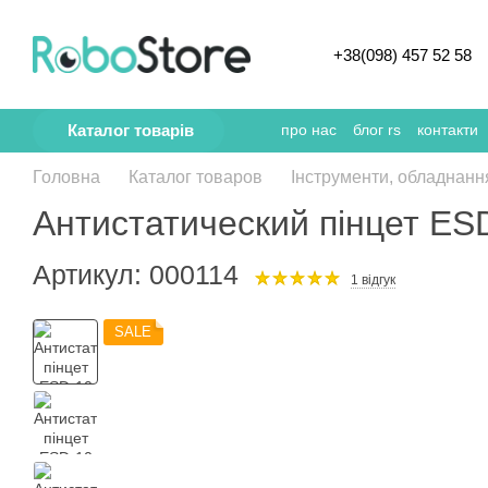
Перейти к основному контенту
+38(098) 457 52 58
Каталог товарів
про нас
блог rs
контакти
Головна
Каталог товаров
Інструменти, обладнанн
Антистатический пінцет ES
Артикул: 000114
1 відгук
SALE