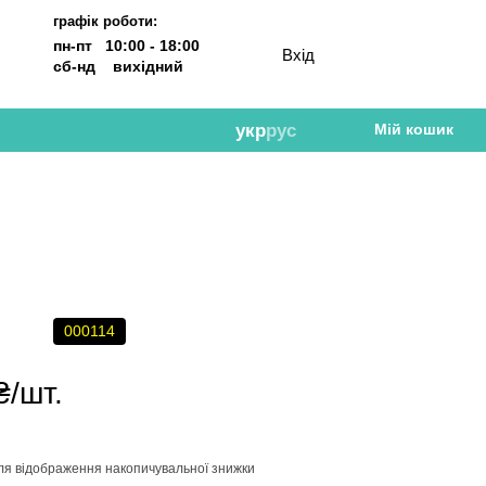
графік роботи:
пн-пт 10:00 - 18:00
Вхід
сб-нд вихідний
укр
рус
Мій кошик
000114
₴/шт.
ля відображення накопичувальної знижки