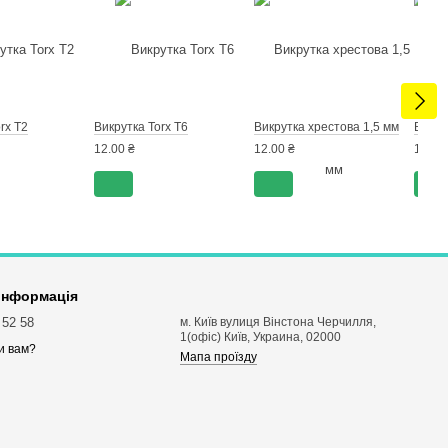
rx T2
Викрутка Torx T6
Викрутка хрестова 1,5 мм
Викру
12.00 ₴
12.00 ₴
12.00
 інформація
 52 58
м. Київ вулиця Вінстона Черчилля,
1(офіс) Київ, Украина, 02000
и вам?
Мапа проїзду