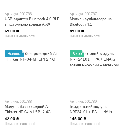
Артикул: 001786
Артикул: 001787
USB адаптер Bluetooth 4.0 BLE
Модуль аудіоплеєра на
з підтримкою кодека AptX
Bluetooth 4.1
65.00 ₴
85.00 ₴
Немає в наявності
Немає в наявності
Новинка
Відео
Артикул: 001788
Артикул: 001789
Модуль безпроводний Ai-
Бездротовий модуль
Thinker NF-04-MI SPI 2.4G
NRF24L01 + PA + LNA із
зовнішньою SMA антеною
42.00 ₴
145.00 ₴
Немає в наявності
Немає в наявності