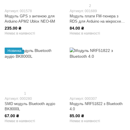
2
Артикул: 001578
Артикул: 001689
Модуль GPS з антеною для
Модуль плати FM-тюнера з
Arduino APM2 Ublox NEO-6M
RDS для Arduino на мікросхемі
Si4703
235.00 ₴
84.00 ₴
Немає в наявності
Немає в наявності
Новинка
1
Артикул: 000280
Артикул: 000307
SMD модуль Bluetooth аудіо
Модуль NRF51822 з Bluetooth
BK8000L
4.0
67.00 ₴
85.00 ₴
Немає в наявності
Немає в наявності