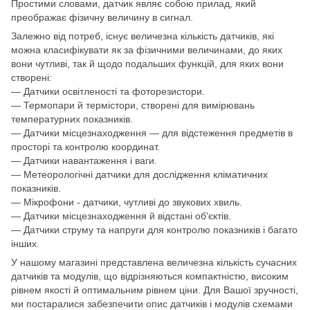
Простими словами, датчик являє собою прилад, який
преображає фізичну величину в сигнал.
Залежно від потреб, існує величезна кількість датчиків, які
можна класифікувати як за фізичними величинами, до яких
вони чутливі, так й щодо подальших функцій, для яких вони
створені:
— Датчики освітленості та фоторезистори.
— Термопари й термістори, створені для вимірювань
температурних показників.
— Датчики місцезнаходження — для відстеження предметів в
просторі та контролю координат.
— Датчики навантаження і ваги.
— Метеорологічні датчики для дослідження кліматичних
показників.
— Мікрофони - датчики, чутливі до звукових хвиль.
— Датчики місцезнаходження й відстані об'єктів.
— Датчики струму та напруги для контролю показників і багато
інших.
У нашому магазині представлена ​​величезна кількість сучасних
датчиків та модулів, що відрізняються компактністю, високим
рівнем якості й оптимальним рівнем ціни. Для Вашої зручності,
ми постаралися забезпечити опис датчиків і модулів схемами