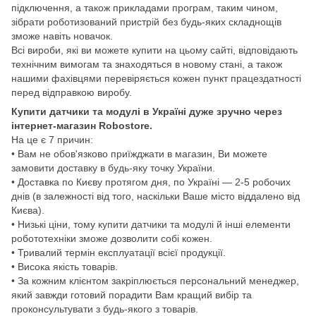
підключення, а також прикладами програм, таким чином,
зібрати роботизований пристрій без будь-яких складнощів
зможе навіть новачок.
Всі вироби, які ви можете купити на цьому сайті, відповідають
технічним вимогам та знаходяться в новому стані, а також
нашими фахівцями перевіряється кожен пункт працездатності
перед відправкою виробу.
Купити датчики та модулі в Україні дуже зручно через
інтернет-магазин Robostore.
На це є 7 причин:
• Вам не обов'язково приїжджати в магазин, Ви можете
замовити доставку в будь-яку точку України.
• Доставка по Києву протягом дня, по Україні — 2-5 робочих
днів (в залежності від того, наскільки Ваше місто віддалено від
Києва).
• Низькі ціни, тому купити датчики та модулі й інші елементи
робототехніки зможе дозволити собі кожен.
• Тривалий термін експлуатації всієї продукції.
• Висока якість товарів.
• За кожним клієнтом закріплюється персональний менеджер,
який завжди готовий порадити Вам кращий вибір та
проконсультувати з будь-якого з товарів.