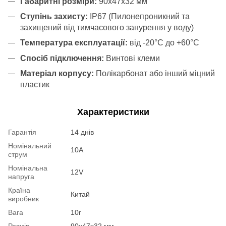
Габаритні розміри:
90x47x32 мм
Ступінь захисту:
IP67 (Пилонепроникний та
захищений від тимчасового занурення у воду)
Температура експлуатації:
від -20°C до +60°C
Спосіб підключення:
Винтові клеми
Матеріал корпусу:
Полікарбонат або інший міцний
пластик
Характеристики
Гарантія
14 днів
Номінальний
10A
струм
Номінальна
12V
напруга
Країна
Китай
виробник
Вага
10г