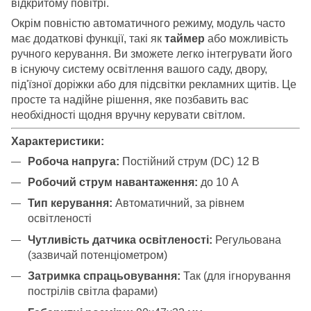
відкритому повітрі.
Окрім повністю автоматичного режиму, модуль часто
має додаткові функції, такі як
таймер
або можливість
ручного керування. Ви зможете легко інтегрувати його
в існуючу систему освітлення вашого саду, двору,
під'їзної доріжки або для підсвітки рекламних щитів. Це
просте та надійне рішення, яке позбавить вас
необхідності щодня вручну керувати світлом.
Характеристики:
Робоча напруга:
Постійний струм (DC) 12 В
Робочий струм навантаження:
до 10 А
Тип керування:
Автоматичний, за рівнем
освітленості
Чутливість датчика освітленості:
Регульована
(зазвичай потенціометром)
Затримка спрацьовування:
Так (для ігнорування
пострілів світла фарами)