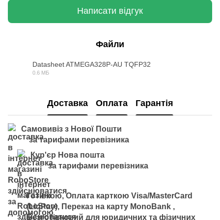
Написати відгук
Файли
Datasheet ATMEGA328P-AU TQFP32
0.6 МБ
PDF
Доставка
Оплата
Гарантія
Самовивіз з Нової Пошти
за тарифами перевізника
Кур'єр Нова пошта
за тарифами перевізника
Готівкою, Оплата карткою Visa/MasterCard
(LiqPay), Переказ на карту MonoBank ,
Безготівковий для юридичних та фізичних