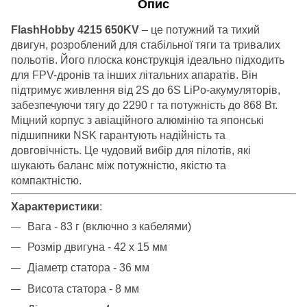
Опис
FlashHobby 4215 650KV
– це потужний та тихий
двигун, розроблений для стабільної тяги та тривалих
польотів. Його плоска конструкція ідеально підходить
для FPV-дронів та інших літальних апаратів. Він
підтримує живлення від 2S до 6S LiPo-акумуляторів,
забезпечуючи тягу до 2290 г та потужність до 868 Вт.
Міцний корпус з авіаційного алюмінію та японські
підшипники NSK гарантують надійність та
довговічність. Це чудовий вибір для пілотів, які
шукають баланс між потужністю, якістю та
компактністю.
Характеристики
:
Вага - 83 г (включно з кабелями)
Розмір двигуна - 42 x 15 мм
Діаметр статора - 36 мм
Висота статора - 8 мм