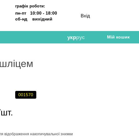
графік роботи:
пн-пт 10:00 - 18:00
Вхід
сб-нд вихідний
укр
рус
Мій кошик
 шліцем
001570
/шт.
ля відображення накопичувальної знижки