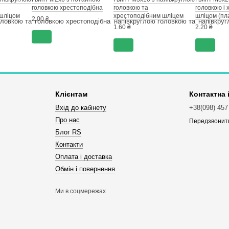
головкою хрестоподібна
головкою та
головкою і
шліцом
хрестоподібним шліцем
шліцом (пл
2.00 ₴
(пластиковий чорний)
1.60 ₴
2.20 ₴
Клієнтам
Контактна
Вхід до кабінету
+38(098) 457
Про нас
Передзвонит
Блог RS
Контакти
Оплата і доставка
Обмін і повернення
Ми в соцмережах