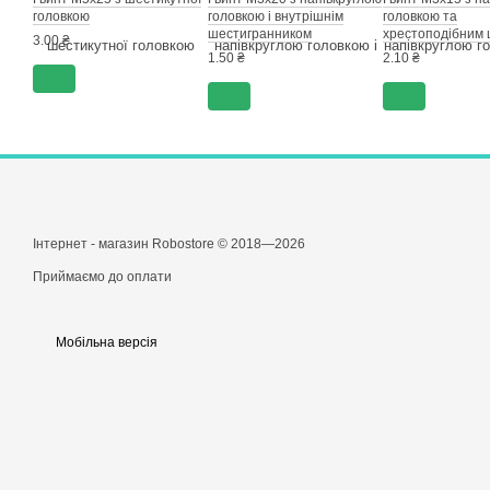
головкою
головкою і внутрішнім
головкою та
шестигранником
хрестоподібним 
3.00 ₴
(пластиковий)
1.50 ₴
2.10 ₴
Інтернет - магазин Robostore © 2018—2026
Приймаємо до оплати
Мобільна версія