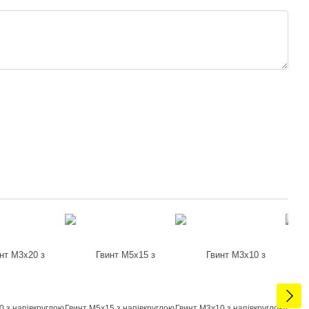
0 з напівкруглою
Гвинт М5х15 з напівкруглою
Гвинт М3х10 з напівкруглою
Гвинт