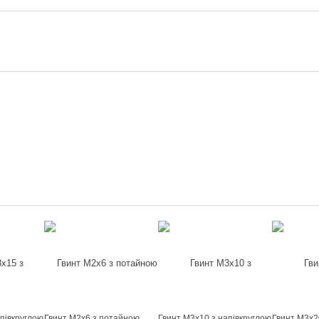
півкруглою
Гвинт М2х6 з потайною
Гвинт М3х10 з напівкруглою
Гвинт М3х2