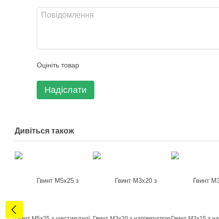
Оцініть товар
Надіслати
Дивіться також
Гвинт М5х25 з шестикутної
Гвинт М3х20 з напівкруглою
Гвинт М3х15 з на