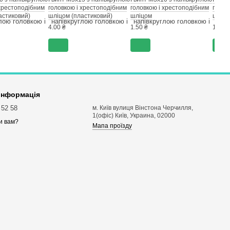
 хрестоподібним
головкою і хрестоподібним
головкою і хрестоподібним
голов
астиковий)
шліцом (пластиковий)
шліцом
шліц
4.00 ₴
1.50 ₴
1.00 ₴
 інформація
 52 58
м. Київ вулиця Вінстона Черчилля,
1(офіс) Київ, Украина, 02000
и вам?
Мапа проїзду