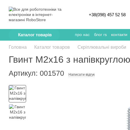
Перейти к основному контенту
+38(098) 457 52 58
Каталог товарів
про нас
блог rs
контакти
Головна
Каталог товаров
Скріплювальні вироби
Гвинт М2х16 з напівкругло
Артикул: 001570
Написати відгук