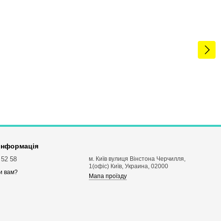
 інформація
 52 58
м. Київ вулиця Вінстона Черчилля,
1(офіс) Київ, Украина, 02000
и вам?
Мапа проїзду