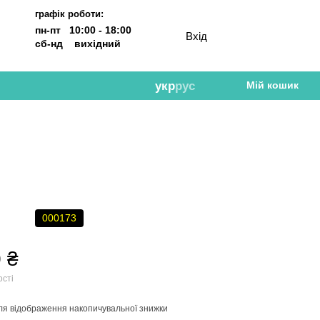
графік роботи:
пн-пт 10:00 - 18:00
Вхід
сб-нд вихідний
укр
рус
Мій кошик
000173
 ₴
ості
ля відображення накопичувальної знижки