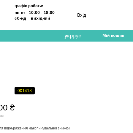
графік роботи:
пн-пт 10:00 - 18:00
Вхід
сб-нд вихідний
укр
рус
Мій кошик
001418
00 ₴
ості
ля відображення накопичувальної знижки