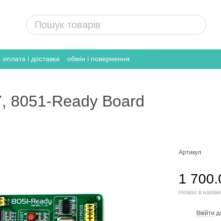
оплата і доставка
обмін і повернення
, 8051-Ready Board
Артикул
1 700.
Немає в наявн
Ввійти
д
%