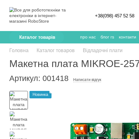
Перейти к основному контенту
+38(098) 457 52 58
Каталог товарів
про нас
блог rs
контакти
Головна
Каталог товаров
Відладочні плати
Макетна плата MIKROE-257
Артикул: 001418
Написати відгук
Новинка