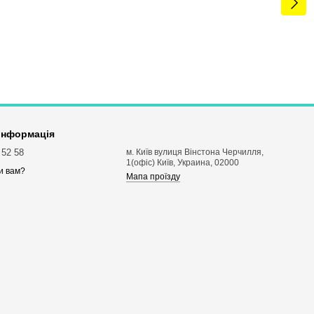
 інформація
 52 58
м. Київ вулиця Вінстона Черчилля,
1(офіс) Київ, Украина, 02000
и вам?
Мапа проїзду