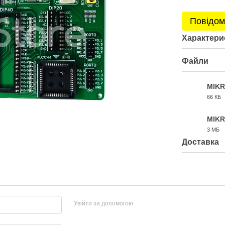
Повідом
Характери
Файли
MIKR
66 КБ
PDF
MIKR
3 МБ
PDF
Доставка
Увійти за допомогою