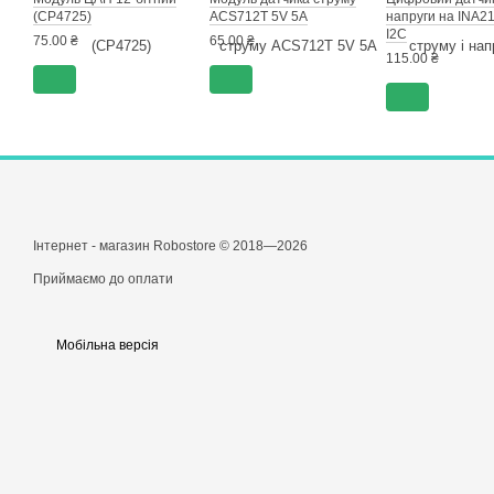
(СР4725)
ACS712T 5V 5A
напруги на INA2
I2C
75.00 ₴
65.00 ₴
115.00 ₴
Інтернет - магазин Robostore © 2018—2026
Приймаємо до оплати
Мобільна версія