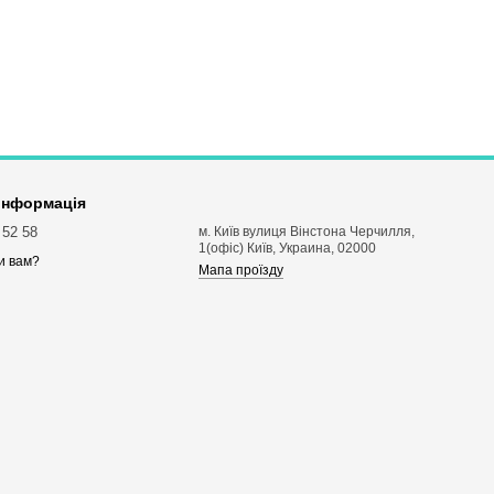
 інформація
 52 58
м. Київ вулиця Вінстона Черчилля,
1(офіс) Київ, Украина, 02000
и вам?
Мапа проїзду