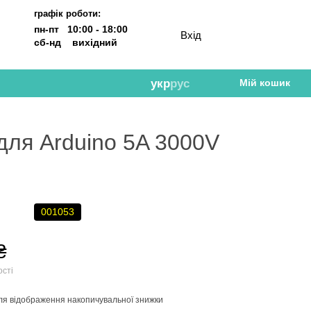
графік роботи:
пн-пт 10:00 - 18:00
Вхід
сб-нд вихідний
укр
рус
Мій кошик
для Arduino 5A 3000V
001053
₴
ості
ля відображення накопичувальної знижки