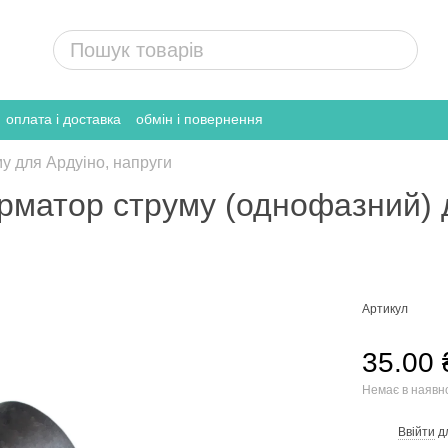
оплата і доставка
обмін і повернення
у для Ардуіно, напруги
рматор струму (однофазний) 
Артикул
35.00 
Немає в наявн
Ввійти
д
%