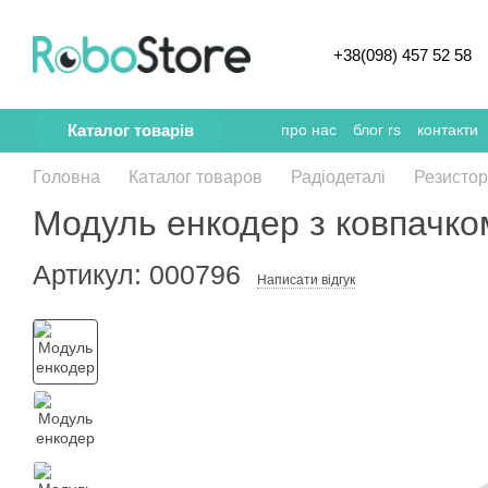
Перейти к основному контенту
+38(098) 457 52 58
Каталог товарів
про нас
блог rs
контакти
Головна
Каталог товаров
Радіодеталі
Резисто
Модуль енкодер з ковпачко
Артикул: 000796
Написати відгук