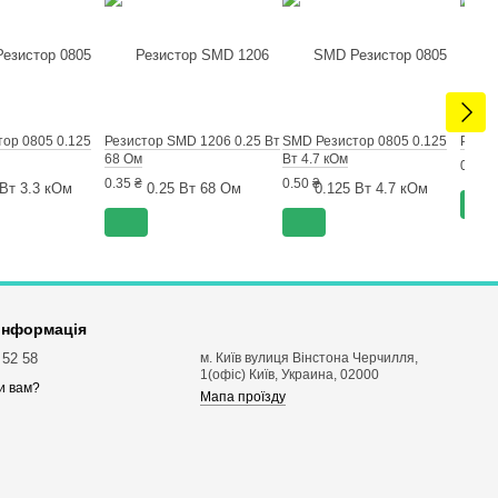
ор 0805 0.125
Резистор SMD 1206 0.25 Вт
SMD Резистор 0805 0.125
Резис
68 Ом
Вт 4.7 кОм
0.50 ₴
0.35 ₴
0.50 ₴
 інформація
 52 58
м. Київ вулиця Вінстона Черчилля,
1(офіс) Київ, Украина, 02000
и вам?
Мапа проїзду