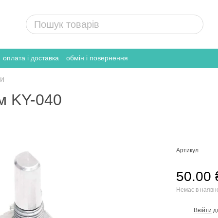
оплата і доставка
обмін і повернення
ри
м KY-040
Артикул
50.00 
Немає в наявн
Ввійти
д
%