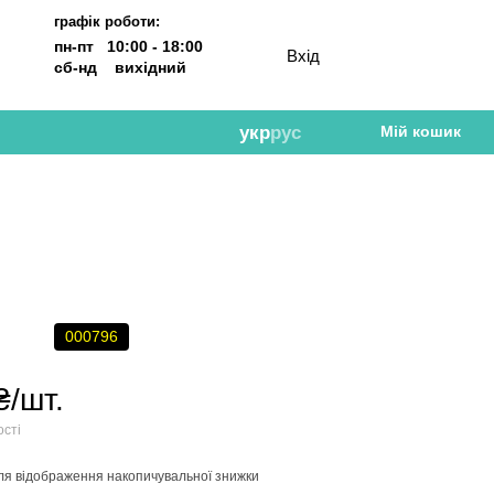
графік роботи:
пн-пт 10:00 - 18:00
Вхід
сб-нд вихідний
укр
рус
Мій кошик
000796
₴/шт.
ості
ля відображення накопичувальної знижки