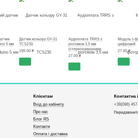
атчик
Датчик кольору GY-31
Аудіоплата TRRS з
Модуль з 
ino 5 мм
TCS230
роз'ємом 3,5 мм
цифровий
(стереонавушники,
195.00 ₴
27.00 ₴
гарнітура, модуль
27.00 ₴
розширення)
Клієнтам
Контактна
Вхід до кабінету
+38(098) 457
Про нас
Передзвонит
Блог RS
Контакти
Оплата і доставка