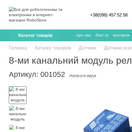
Перейти к основному контенту
+38(098) 457 52 58
Каталог товарів
про нас
блог rs
контакти
Головна
Каталог товаров
Датчики
Датчики осві
8-ми канальний модуль рел
Артикул: 001052
Написати відгук