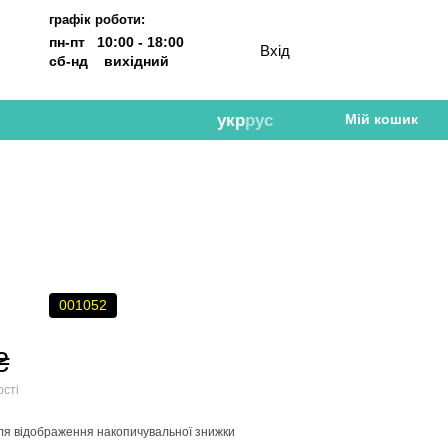
графік роботи:
пн-пт 10:00 - 18:00
Вхід
сб-нд вихідний
укр
рус
Мій кошик
001052
₴
ості
ля відображення накопичувальної знижки