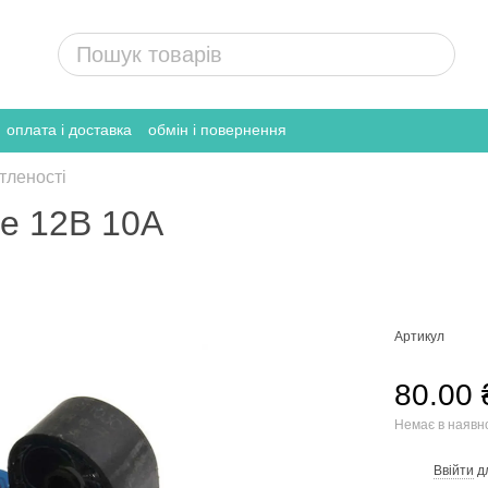
оплата і доставка
обмін і повернення
тленості
е 12В 10А
Артикул
80.00 
Немає в наявн
Ввійти
д
%