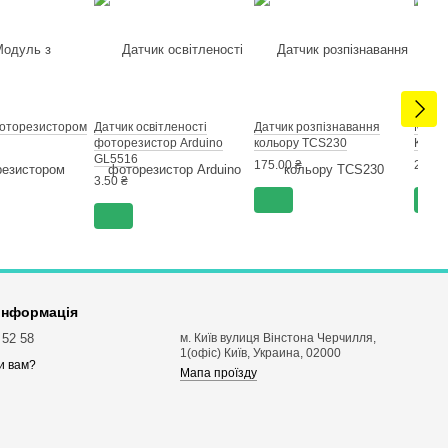
фоторезистором
Датчик освітленості
Датчик розпізнавання
Модул
фоторезистор Arduino
кольору TCS230
KY-01
GL5516
175.00 ₴
21.00
3.50 ₴
 інформація
 52 58
м. Київ вулиця Вінстона Черчилля,
1(офіс) Київ, Украина, 02000
и вам?
Мапа проїзду