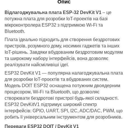
Опис
Відлагоджувальна плата ESP-32 DevKit V1
– це
потужна плата для розробки IoT-проектів на базі
мікроконтролера ESP32 з підтримкою Wi-Fi та
Bluetooth.
Плата ідеально підходить для створення бездротових
пристроїв, розумного дому, носимих гаджетів та інших
IoT-рішень. Завдяки вбудованим бездротовим модулям
та широкому набору інтерфейсів, вона дозволяє
реалізувати найсміливіші ідеї.
ESP32 DevKit V1 — популярна налагоджувальна плата
для розробки IoT-проєктів та вбудованих систем.
Модель DOIT ESP32 оснащена потужним двоядерним
процесором, Wi-Fi та Bluetooth, що дозволяє
створювати бездротові пристрої будь-якої складності.
ESP32 DevKitV1 підтримує широкий спектр
інтерфейсів: GPIO, UART, SPI, I2C, ADC/DAC, PWM, що
робить її універсальним інструментом для розробників.
Переваги ESP32 DOIT / DevKit V1