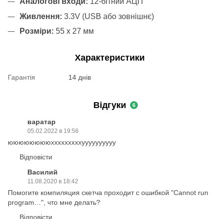
Аналогові входи:
12-бітний АЦП
Живлення:
3.3V (USB або зовнішнє)
Розміри:
55 x 27 мм
Характеристики
Гарантія
14 днів
Відгуки
6
варатар
05.02.2022 в 19:56
ююююююююхххххххххуууууууууу
Відповісти
Василий
11.08.2020 в 18:42
Помогите компиляция скетча проходит с ошибкой "Cannot run
program…", что мне делать?
Відповісти