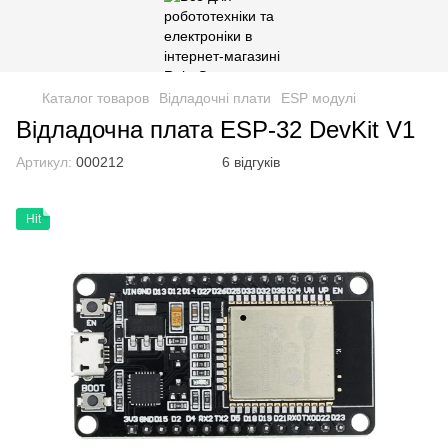
Каталог товаров
Відладочні плати
ESP модулі
Відладочна плата ESP-32 DevKit V1
Артикул:
000212
6 відгуків
Hit