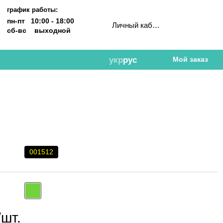
график работы:
пн-пт 10:00 - 18:00
Личный кабинет
сб-вс выходной
укр
рус
Мой заказ
001512
/шт.