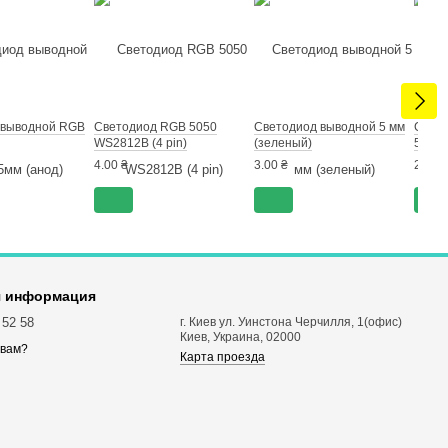
 выводной RGB
Светодиод RGB 5050
Светодиод выводной 5 мм
Свето
WS2812B (4 pin)
(зеленый)
5мм (
4.00 ₴
3.00 ₴
2.00 ₴
я информация
 52 58
г. Киев ул. Уинстона Черчилля, 1(офис)
Киев, Украина, 02000
 вам?
Карта проезда