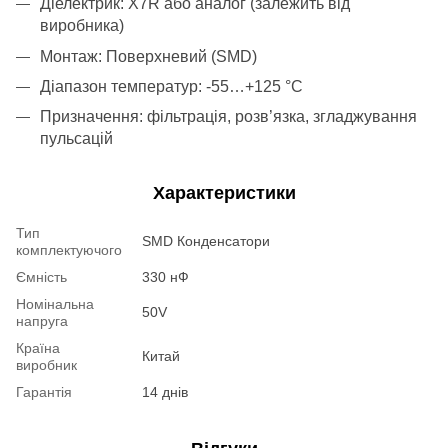
Діелектрик: X7R або аналог (залежить від
виробника)
Монтаж: Поверхневий (SMD)
Діапазон температур: -55…+125 °C
Призначення: фільтрація, розв’язка, згладжування
пульсацій
Характеристики
Тип
SMD Конденсатори
комплектуючого
Ємність
330 нФ
Номінальна
50V
напруга
Країна
Китай
виробник
Гарантія
14 днів