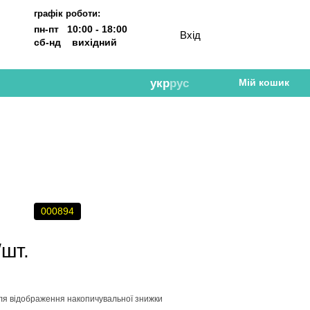
графік роботи:
пн-пт 10:00 - 18:00
Вхід
сб-нд вихідний
укр
рус
Мій кошик
000894
/шт.
ля відображення накопичувальної знижки