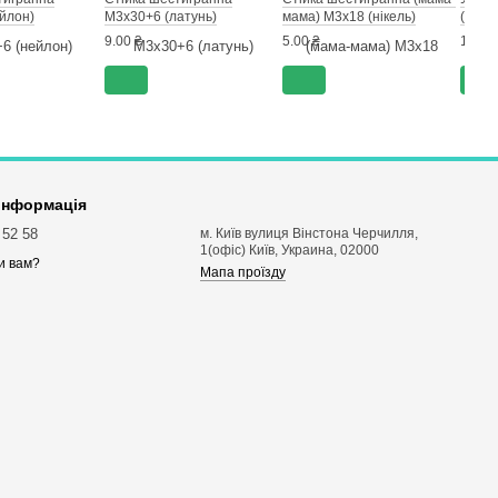
йлон)
М3х30+6 (латунь)
мама) М3х18 (нікель)
(плас
9.00 ₴
5.00 ₴
1.00 ₴
 інформація
 52 58
м. Київ вулиця Вінстона Черчилля,
1(офіс) Київ, Украина, 02000
и вам?
Мапа проїзду