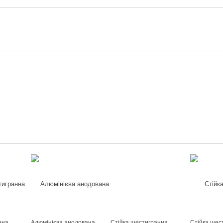
нна
Алюмінієва анодована
Стійка шестигранна
Стійка шес