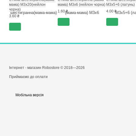
мама) М3х20(нейлон
мама) М3х6 (нейлон чорна)
М3х5+6 (латунь)
чорна)
1.60 ₴
4.00 ₴
3.60 ₴
Інтернет - магазин Robostore © 2018—2026
Приймаємо до оплати
Мобільна версія