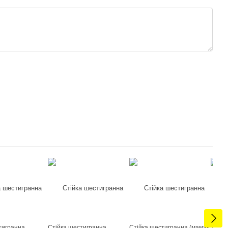
тигранна
Стійка шестигранна
Стійка шестигранна (мама-
Устан