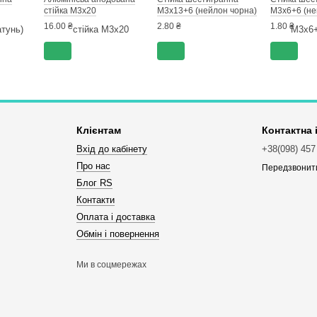
стійка М3х20
М3х13+6 (нейлон чорна)
М3х6+6 (не
16.00 ₴
2.80 ₴
1.80 ₴
Клієнтам
Контактна
Вхід до кабінету
+38(098) 457
Про нас
Передзвонит
Блог RS
Контакти
Оплата і доставка
Обмін і повернення
Ми в соцмережах