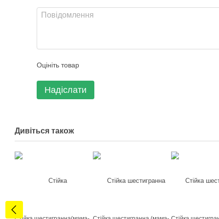
Оцініть товар
Надіслати
Дивіться також
Стійка шестигранна(мама-
Стійка шестигранна (мама-
Стійка шестигра