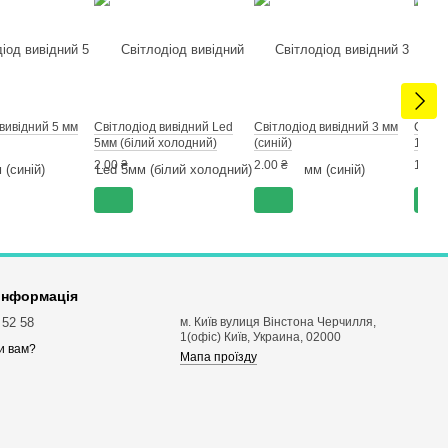
вивідний 5 мм
Світлодіод вивідний Led
Світлодіод вивідний 3 мм
Світл
5мм (білий холодний)
(синій)
10мм 
2.00 ₴
2.00 ₴
10.00
 інформація
 52 58
м. Київ вулиця Вінстона Черчилля,
1(офіс) Київ, Украина, 02000
и вам?
Мапа проїзду