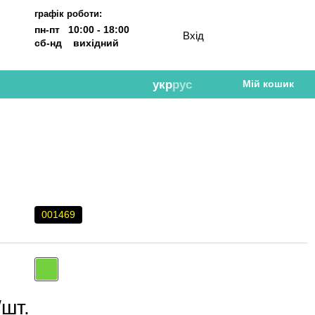
графік роботи:
пн-пт 10:00 - 18:00
Вхід
сб-нд вихідний
укр
рус
Мій кошик
001469
/шт.