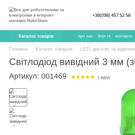
Перейти к основному контенту
+38(098) 457 52 58
Каталог товарів
про нас
блог rs
контакти
Головна
Каталог товаров
LED, дисплеї та аудіови
Світлодіод вивідний 3 мм (
Артикул: 001469
1 відгук