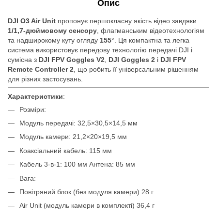
Опис
DJI O3 Air Unit
пропонує першокласну якість відео завдяки
1/1,7-дюймовому сенсору
, флагманським відеотехнологіям
та надширокому куту огляду
155
°. Ця компактна та легка
система використовує передову технологію передачі DJI і
сумісна з
DJI FPV Goggles V2
,
DJI Goggles 2
і
DJI FPV
Remote Controller 2
, що робить її універсальним рішенням
для різних застосувань.
Характеристики
:
Розміри:
Модуль передачі: 32,5×30,5×14,5 мм
Модуль камери: 21,2×20×19,5 мм
Коаксіальний кабель: 115 мм
Кабель 3-в-1: 100 мм Антена: 85 мм
Вага:
Повітряний блок (без модуля камери) 28 г
Air Unit (модуль камери в комплекті) 36,4 г