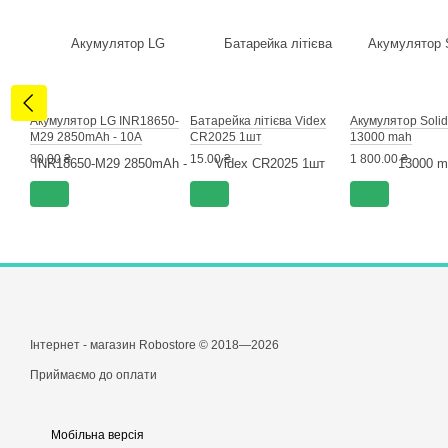
Акумулятор LG INR18650-
Батарейка літієва Videx
Акумулятор Solid
M29 2850mAh - 10A
CR2025 1шт
13000 mah
80.00 ₴
15.00 ₴
1 800.00 ₴
Інтернет - магазин Robostore © 2018—2026
Приймаємо до оплати
Мобільна версія