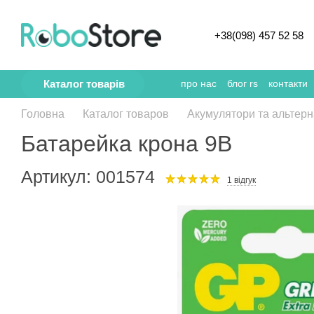
Перейти к основному контенту
+38(098) 457 52 58
Каталог товарів
про нас
блог rs
контакти
Головна
Каталог товаров
Акумулятори та альтерн
Батарейка крона 9В
Артикул: 001574
1 відгук