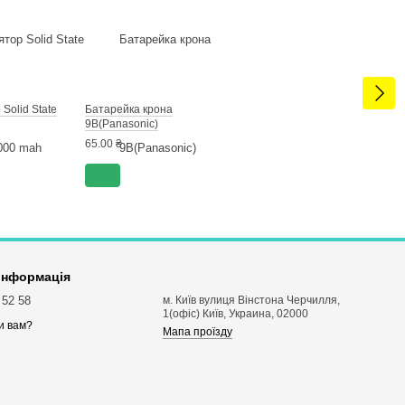
Solid State
Батарейка крона
9В(Panasonic)
65.00 ₴
 інформація
 52 58
м. Київ вулиця Вінстона Черчилля,
1(офіс) Київ, Украина, 02000
и вам?
Мапа проїзду