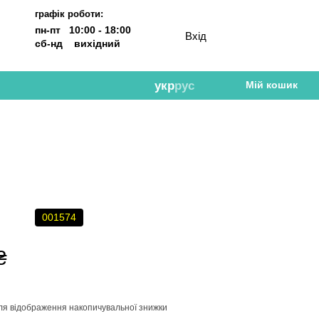
графік роботи:
пн-пт 10:00 - 18:00
Вхід
сб-нд вихідний
укр
рус
Мій кошик
001574
₴
ля відображення накопичувальної знижки