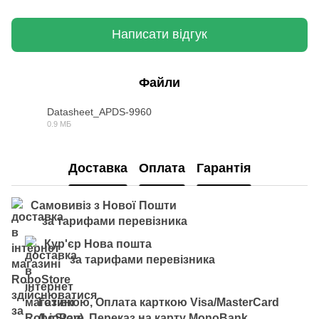
Написати відгук
Файли
Datasheet_APDS-9960
0.9 МБ
PDF
Доставка
Оплата
Гарантія
Самовивіз з Нової Пошти
за тарифами перевізника
Кур'єр Нова пошта
за тарифами перевізника
Готівкою, Оплата карткою Visa/MasterCard
(LiqPay), Переказ на карту MonoBank ,