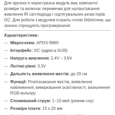
Для зручності користувача модуль має компактні
розміри та включає перемички для налаштування
живлення IR світлодіода і підтягувальних резисторів
I2C. Для роботи з модулем існують готові бібліотеки, що
значно спрощують програмування.
Характеристики:
Мікросхема:
APDS-9960
Інтерфейс:
I2C (адреса 0x39)
Напруга живлення:
2.4V – 3.6V
Логічні рівні:
3.3V
Дальність виявлення жестів:
до 20 см
Функції:
Розпізнавання жестів, виявлення
наближення, вимірювання освітленості, визначення
RGB-кольору
Споживаний струм:
1–10 мкА (режим сну)
Розміри плати:
15 x 20 мм