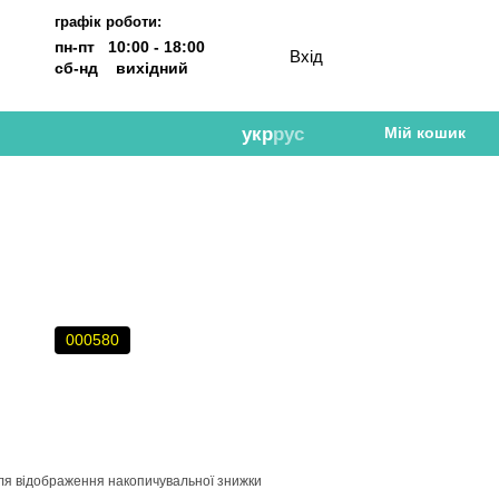
графік роботи:
пн-пт 10:00 - 18:00
Вхід
сб-нд вихідний
укр
рус
Мій кошик
000580
ля відображення накопичувальної знижки