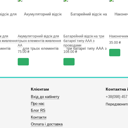
к для
Акумуляторний відсік для
Батарейний відсік на три
Наконечник
в живлення
трьох елементів живлення
батареї типу ААА з
35.00 ₴
АА
проводами
75.00 ₴
108.00 ₴
Клієнтам
Контактна
Вхід до кабінету
+38(098) 457
Про нас
Передзвонит
Блог RS
Контакти
Оплата і доставка