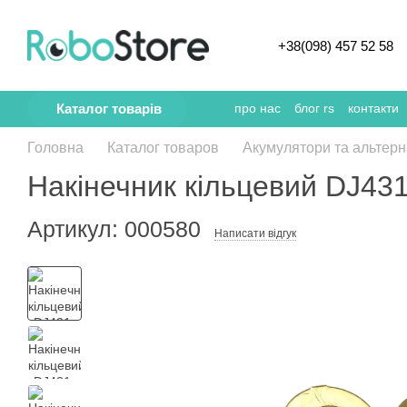
Перейти к основному контенту
+38(098) 457 52 58
Каталог товарів
про нас
блог rs
контакти
Головна
Каталог товаров
Акумулятори та альтерн
Накінечник кільцевий DJ43
Артикул: 000580
Написати відгук