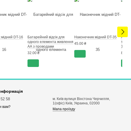
 мідний DT-16
Батарейний відсік для
Наконечник мідний DT-35
Акуму
одного елемента живлення
трьох
45.00 ₴
АА з проводами
1865
32.00 ₴
85.00
 інформація
 52 58
м. Київ вулиця Вінстона Черчилля,
1(офіс) Київ, Украина, 02000
и вам?
Мапа проїзду