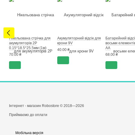
Нікельована стрічка для
Акумуляторний відсік для
Батарейний відсі
акумуляторів 2Р
крони 9V
восьми елементі
0.15*18.5*25.5мм (1м)
АА
40.00 ₴
70.00 ₴
68.00 ₴
Інтернет - магазин Robostore © 2018—2026
Приймаємо до оплати
Мобільна версія