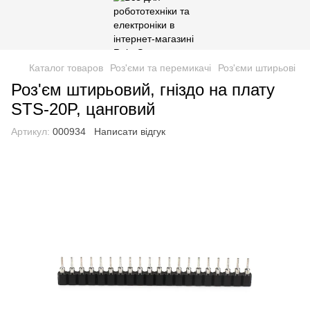
Каталог товаров
Роз'єми та перемикачі
Роз'єми штирьові
Роз'єм штирьовий, гніздо на плату
STS-20P, цанговий
Артикул:
000934
Написати відгук