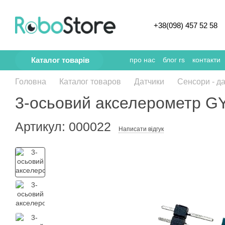
Перейти к основному контенту
+38(098) 457 52 58
Каталог товарів
про нас
блог rs
контакти
Головна
Каталог товаров
Датчики
Сенсори - да
3-осьовий акселерометр G
Артикул: 000022
Написати відгук