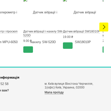
р і гіроскоп
Датчик вібрації і нахилу SW-
Датчик вібрації SW18010P
ENC28
520D
міні
19.00 ₴
9.00 ₴
240.0
 інформація
 52 58
м. Київ вулиця Вінстона Черчилля,
1(офіс) Київ, Украина, 02000
и вам?
Мапа проїзду