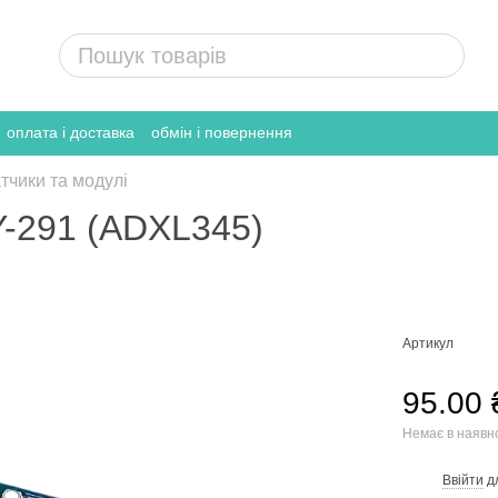
оплата і доставка
обмін і повернення
тчики та модулі
Y-291 (ADXL345)
Артикул
95.00 
Немає в наявн
Ввійти
д
%