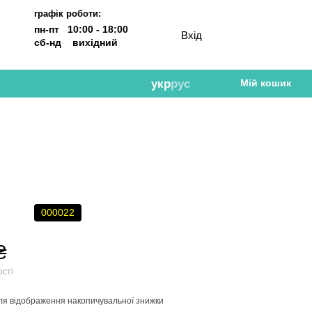
графік роботи:
пн-пт 10:00 - 18:00
Вхід
сб-нд вихідний
укр
рус
Мій кошик
000022
₴
ості
ля відображення накопичувальної знижки