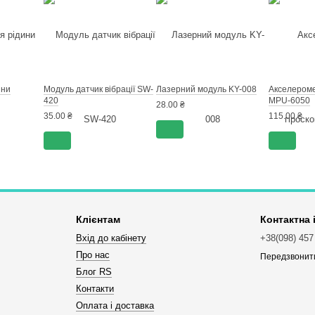
ини
Модуль датчик вібрації SW-
Лазерний модуль KY-008
Акселеромет
420
MPU-6050
28.00 ₴
35.00 ₴
115.00 ₴
Клієнтам
Контактна
Вхід до кабінету
+38(098) 457
Про нас
Передзвонит
Блог RS
Контакти
Оплата і доставка