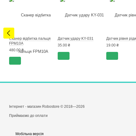
Сканер відбитка пальця
Датчик удару KY-031
Датчик рівня рід
FPM10A
35.00 ₴
19.00 ₴
480.00 ₴
Інтернет - магазин Robostore © 2018—2026
Приймаємо до оплати
Мобільна версія